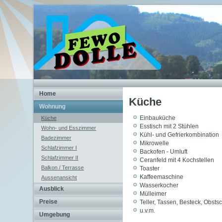
Home
Küche
Wohnung
Einbauküche
Küche
Esstisch mit 2 Stühlen
Wohn- und Esszimmer
Kühl- und Gefrierkombination
Badezimmer
Mikrowelle
Schlafzimmer I
Backofen - Umluft
Schlafzimmer II
Ceranfeld mit 4 Kochstellen
Balkon / Terrasse
Toaster
Kaffeemaschine
Aussenansicht
Wasserkocher
Ausblick
Mülleimer
Preise
Teller, Tassen, Besteck, Obstsch
u.v.m.
Umgebung